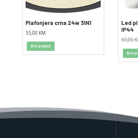
Plafonjera crna 24w 3IN1
Led p
IP44
55,00
KM
60,00
Brzi pregled
Brzi p