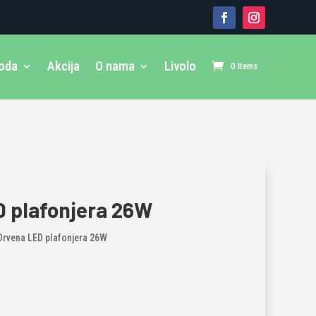
voda
Akcija
O nama
Livolo
0 Items
 plafonjera 26W
Drvena LED plafonjera 26W