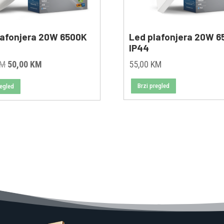
lafonjera 20W 6500K
Led plafonjera 20W 6
IP44
Original
Current
KM
50,00
KM
55,00
KM
price
price
Brzi pregled
regled
was:
is:
60,00 KM.
50,00 KM.