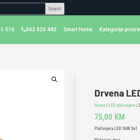
41 516
062 020 442
Smart Home
Kategorije proiz
Drvena LED
Home
/
LED plafonjere
/ 
75,00
KM
Plafonjera LED 26W 3u1