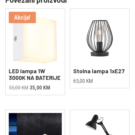
Akcija!
LED lampa 1W
Stolna lampa 1xE27
3000K NA BATERIJE
65,00
KM
Original
Current
55,00
KM
35,00
KM
price
price
was:
is:
55,00 KM.
35,00 KM.