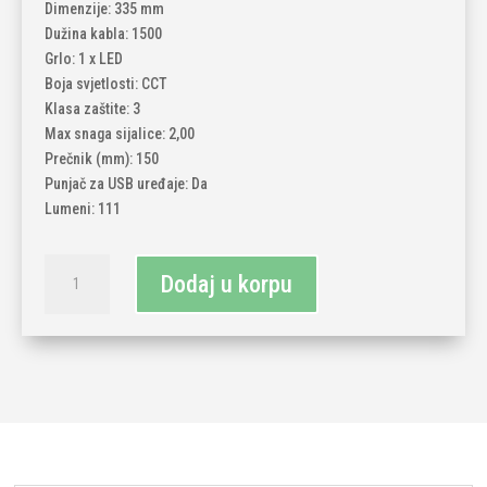
Dimenzije: 335 mm
Dužina kabla: 1500
Grlo: 1 x LED
Boja svjetlosti: CCT
Klasa zaštite: 3
Max snaga sijalice: 2,00
Prečnik (mm): 150
Punjač za USB uređaje: Da
Lumeni: 111
Dječija
Dodaj u korpu
LED
lampa
foxy
količina