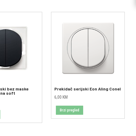
jski bez maske
Prekidač serijski Eon Aling Conel
rna soft
6,00
KM
Brzi pregled