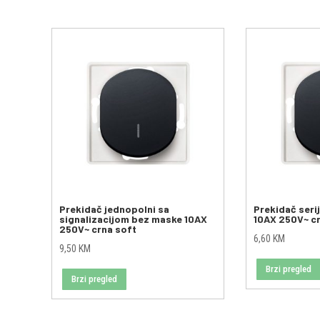
Prekidač jednopolni sa
Prekidač seri
signalizacijom bez maske 10AX
10AX 250V~ c
250V~ crna soft
6,60
KM
9,50
KM
Brzi pregled
Brzi pregled