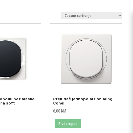
nopolni bez maske
Prekidač jednopolni Eon Aling
rna soft
Conel
6,00
KM
Brzi pregled