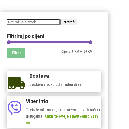
Pretraži:
Pretraži
Filtriraj po cijeni
Minimalna
Maksimalna
Cijena:
0 KM
—
60 KM
Filter
cijena
cijena
Dostava

Dostava u roku od 2 radna dana
Viber info

Trebate informacije o proizvodima ili našim
uslugama.
Kliknite ovdje i javit ćemo Vam
se.