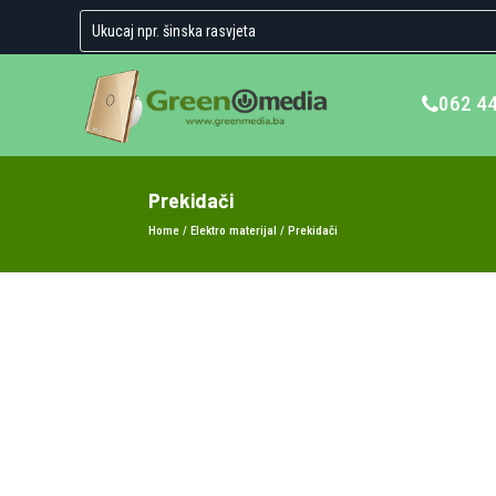
062 4
Prekidači
Home
/
Elektro materijal
/ Prekidači