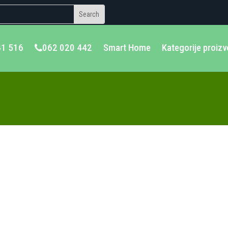
41 516
062 020 442
Smart Home
Kategorije proiz