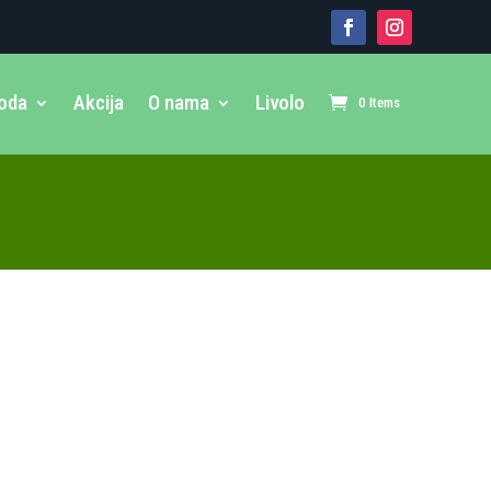
voda
Akcija
O nama
Livolo
0 Items