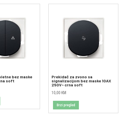
oletne bez maske
Prekidač za zvono sa
rna soft
signalizacijom bez maske 10AX
250V~ crna soft
10,00
KM
Brzi pregled