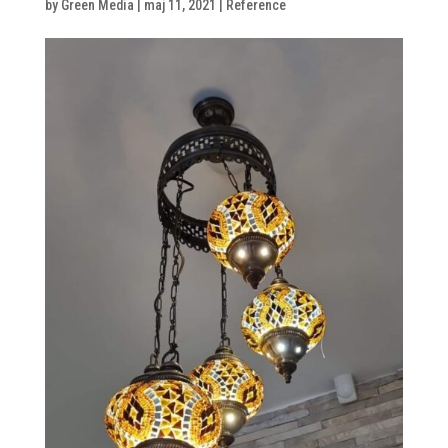
by
Green Media
|
maj 11, 2021
|
Reference