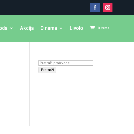
voda
Akcija
O nama
Livolo
0 Items
Pretraži:
Pretraži