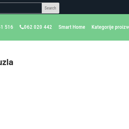
41 516
062 020 442
Smart Home
Kategorije proiz
uzla