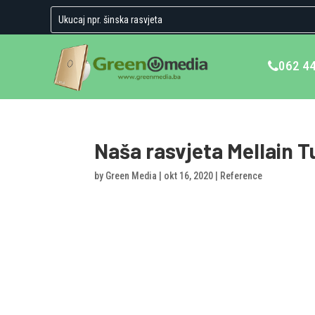
062 4
Naša rasvjeta Mellain T
by
Green Media
|
okt 16, 2020
|
Reference