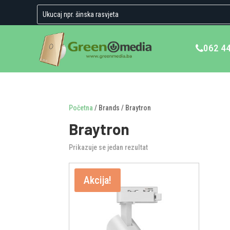
062 4
Početna
/ Brands / Braytron
Braytron
Prikazuje se jedan rezultat
Akcija!