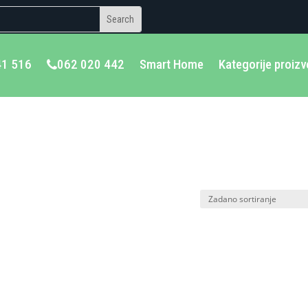
41 516
062 020 442
Smart Home
Kategorije proiz