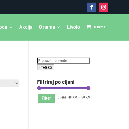
voda
Akcija
O nama
Livolo
0 Items
Pretraži:
Pretraži
Filtriraj po cijeni
Minimalna
Maksimalna
Cijena:
40 KM
—
50 KM
Filter
cijena
cijena