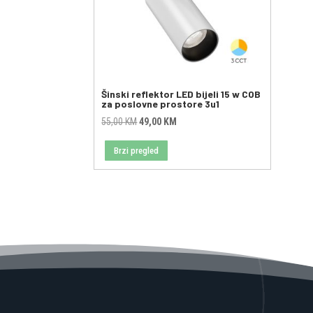
Šinski reflektor LED bijeli 15 w COB
za poslovne prostore 3u1
Original
Current
55,00
KM
49,00
KM
price
price
Brzi pregled
was:
is:
55,00 KM.
49,00 KM.