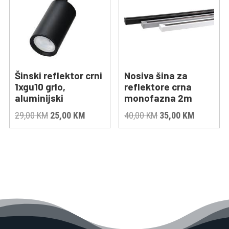
Šinski reflektor crni
Nosiva šina za
1xgu10 grlo,
reflektore crna
aluminijski
monofazna 2m
Original
Current
Original
Current
29,00
KM
25,00
KM
40,00
KM
35,00
KM
price
price
price
price
was:
is:
was:
is:
29,00 KM.
25,00 KM.
40,00 KM.
35,00 KM