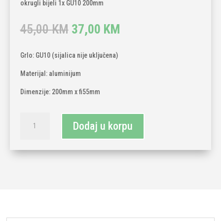
okrugli bijeli 1x GU10 200mm
Original
Current
45,00
KM
37,00
KM
price
price
was:
is:
Grlo: GU10 (sijalica nije uključena)
45,00 KM.
37,00 KM.
Materijal: aluminijum
Dimenzije: 200mm x fi55mm
Spot
Dodaj u korpu
nadgradni
okrugli
bijeli
1x
GU10
200mm
količina