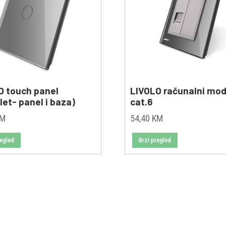
O touch panel
LIVOLO računalni mod
et- panel i baza)
cat.6
KM
54,40
KM
regled
Brzi pregled