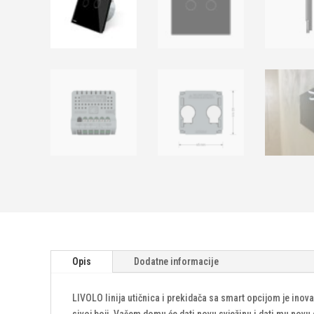
Opis
Dodatne informacije
LIVOLO linija utičnica i prekidača sa smart opcijom je inova
sivoj boji, Vašem domu će dati novu svježinu i dati mu nov