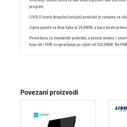
program.
LIVOLO touch dvopolni(serijski) prekidač je zamjena za obi
Cijena panela sa dvije tipke je 24,00KM, a bazu birate pre
Pored baza za standardni prekidač, u ponudi imamo i smart b
koju ide i HUB za upravljanje po cijeni od 226,50KM. Na HUB j
Povezani proizvodi