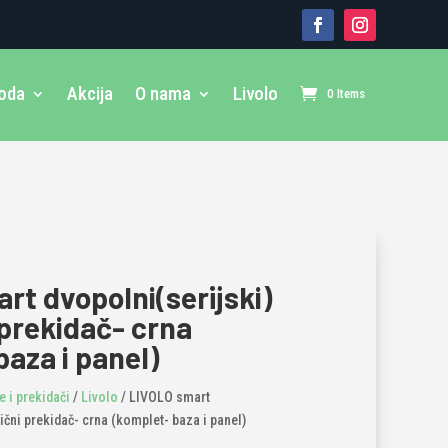
voda
Akcija
O nama
Livolo
0 Items
rt dvopolni(serijski)
 prekidač- crna
aza i panel)
 i prekidači
/
Livolo
/ LIVOLO smart
ični prekidač- crna (komplet- baza i panel)