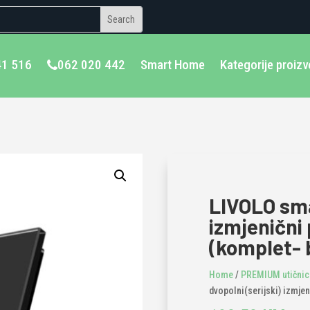
41 516
062 020 442
Smart Home
Kategorije proiz
LIVOLO sma
izmjenični
(komplet- b
Home
/
PREMIUM utičnice
dvopolni(serijski) izmjen