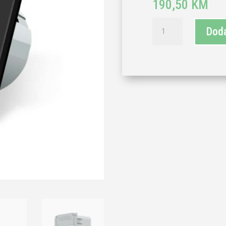
190,50
KM
LIVOLO
Doda
smart
dvopolni(serijski)
izmjenični
prekidač-
crna
(komplet-
baza
i
panel)
količina