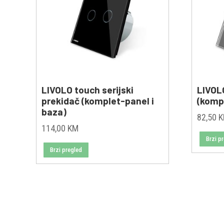
LIVOLO touch serijski
LIVOL
prekidač (komplet-panel i
(kompl
baza)
82,50
114,00
KM
Brzi p
Brzi pregled