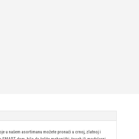
koje u našem asortimanu možete pronaći u crnoj, zlatnoj i
de SMART dom, bilo da želite mehanički, touch ili modularni