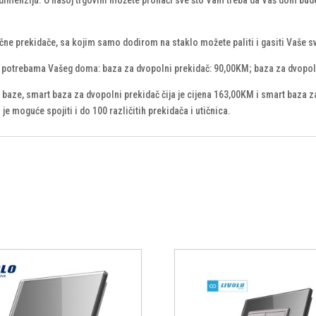
čne prekidače, sa kojim samo dodirom na staklo možete paliti i gasiti Vaše sv
ma potrebama Vašeg doma: baza za dvopolni prekidač: 90,00KM; baza za dvopol
aze, smart baza za dvopolni prekidač čija je cijena 163,00KM i smart baza za
e moguće spojiti i do 100 različitih prekidača i utičnica.