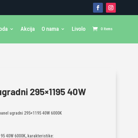
voda
Akcija
O nama
Livolo
0 Items
ugradni 295×1195 40W
panel ugradni 295×1195 40W 6000K
95 40W 6000K, karakteristike: