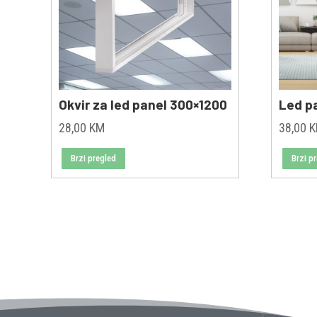
Okvir za led panel 300×1200
Led p
28,00
KM
38,00
Brzi pregled
Brzi p