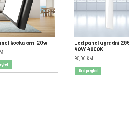
anel kocka crni 20w
Led panel ugradni 29
40W 4000K
KM
90,00
KM
regled
Brzi pregled