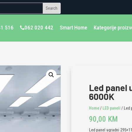
41 516
062 020 442
Smart Home
Kategorije proiz
Led panel 
6000K
Home
/
LED paneli
/ Led 
90,00
KM
Led panel ugradni 295×11