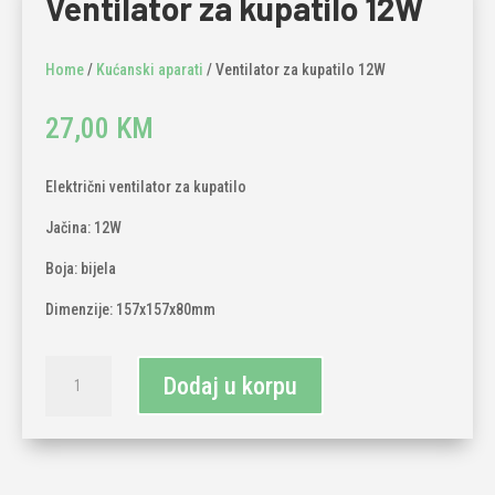
Ventilator za kupatilo 12W
Home
/
Kućanski aparati
/ Ventilator za kupatilo 12W
27,00
KM
Električni ventilator za kupatilo
Jačina: 12W
Boja: bijela
Dimenzije: 157x157x80mm
Ventilator
Dodaj u korpu
za
kupatilo
12W
količina