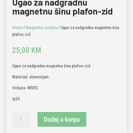
Ugao za nadgradnu
magnetnu šinu plafon-zid
Home
/
Magnetna rasvjeta
/ Ugao za nadgradnu magnetnu šinu
plafon-zid
25,00
KM
Ugao za nadgradnu magnetnu šinu plafon-zid
Materijal: aluminijum
Voltaža: 48VDC
Ip20
Ugao
Dodaj u korpu
za
nadgradnu