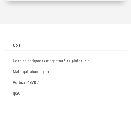
magnetnu
šinu
plafon-
zid
količina
Opis
Ugao za nadgradnu magnetnu šinu plafon-zid
Materijal: aluminijum
Voltaža: 48VDC
Ip20