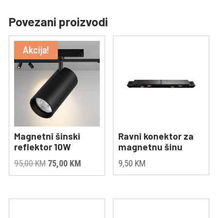
Povezani proizvodi
Akcija!
Magnetni šinski
Ravni konektor za
reflektor 10W
magnetnu šinu
Original
Current
95,00
KM
75,00
KM
9,50
KM
price
price
was:
is:
95,00 KM.
75,00 KM.