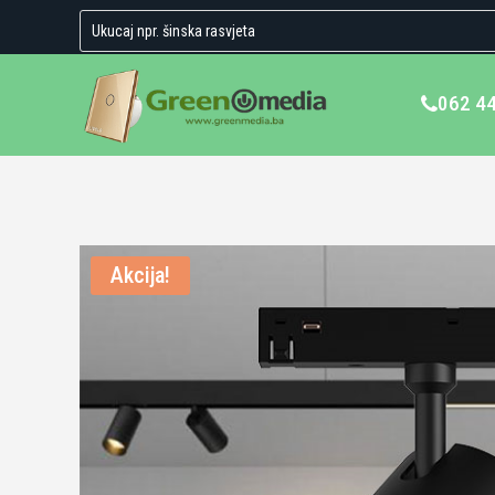
062 4
Akcija!