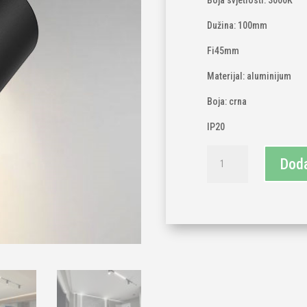
Boja svjetlosti: 3000K
Dužina: 100mm
Fi45mm
Materijal: aluminijum
Boja: crna
IP20
Magnetni
Doda
šinski
reflektor
10W
količina