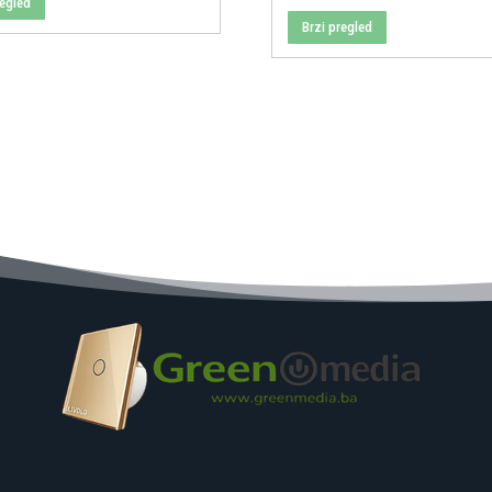
regled
Brzi pregled