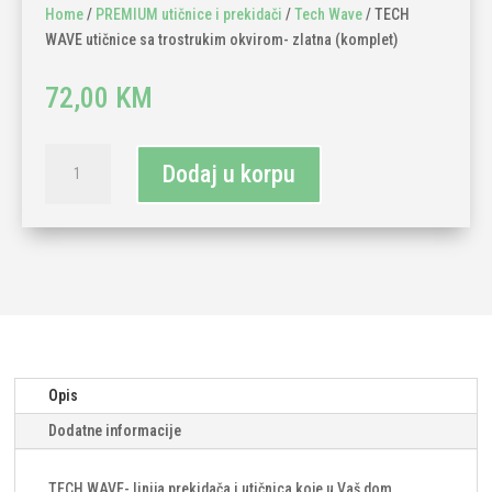
Home
/
PREMIUM utičnice i prekidači
/
Tech Wave
/ TECH
WAVE utičnice sa trostrukim okvirom- zlatna (komplet)
72,00
KM
TECH
Dodaj u korpu
WAVE
utičnice
sa
trostrukim
okvirom-
zlatna
(komplet)
količina
Opis
Dodatne informacije
TECH WAVE- linija prekidača i utičnica koje u Vaš dom