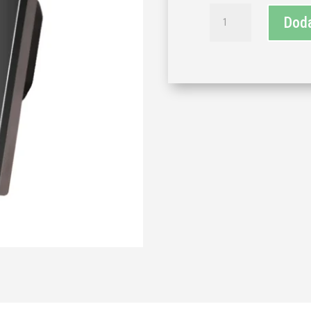
TECH
Doda
WAVE
serijski
prekidač
i
stakleni
okvir-
crna
(komplet)
količina