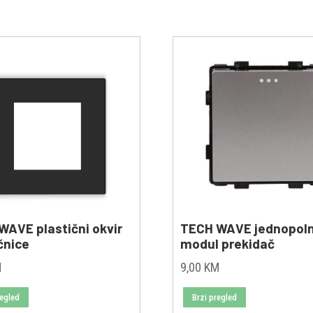
WAVE plastični okvir
TECH WAVE jednopoln
čnice
modul prekidač
M
9,00
KM
regled
Brzi pregled