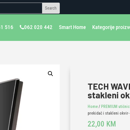
41 516
062 020 442
Smart Home
Kategorije proiz
TECH WAVE 
stakleni ok
Home
/
PREMIUM utičnice
prekidač i stakleni okvir
22,00
KM