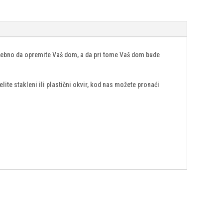
otrebno da opremite Vaš dom, a da pri tome Vaš dom bude
ite stakleni ili plastični okvir, kod nas možete pronaći