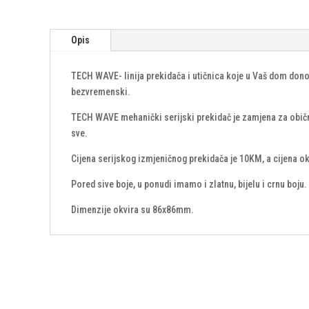
Opis
TECH WAVE- linija prekidača i utičnica koje u Vaš dom dono
bezvremenski.
TECH WAVE mehanički serijski prekidač je zamjena za obične p
sve.
Cijena serijskog izmjeničnog prekidača je 10KM, a cijena okv
Pored sive boje, u ponudi imamo i zlatnu, bijelu i crnu boju.
Dimenzije okvira su 86x86mm.