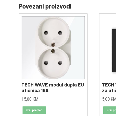
Povezani proizvodi
TECH WAVE modul dupla EU
TECH 
utičnica 16A
za uti
15,00
KM
5,00
K
Brzi pregled
Brzi p