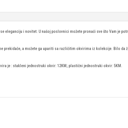
se eleganciju i novitet. U našoj poslovnici možete pronaći sve što Vam je p
rekidače, a možete ga upariti sa različitim okvirima iz kolekcije. Bilo da žel
ira je : stakleni jednostruki okvir: 12KM; plastični jednostruki okvir: 5KM.