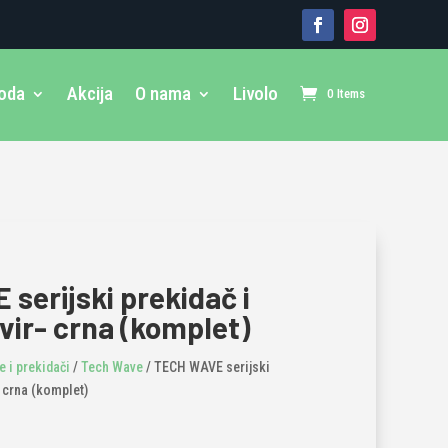
voda
Akcija
O nama
Livolo
0 Items
serijski prekidač i
vir- crna (komplet)
 i prekidači
/
Tech Wave
/ TECH WAVE serijski
- crna (komplet)