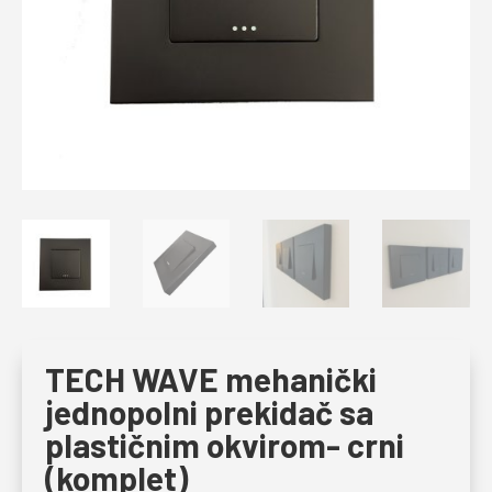
TECH WAVE mehanički
jednopolni prekidač sa
plastičnim okvirom- crni
(komplet)