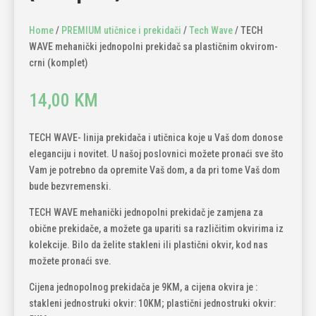
Home
/
PREMIUM utičnice i prekidači
/
Tech Wave
/ TECH
WAVE mehanički jednopolni prekidač sa plastičnim okvirom-
crni (komplet)
14,00
KM
TECH WAVE- linija prekidača i utičnica koje u Vaš dom donose
eleganciju i novitet. U našoj poslovnici možete pronaći sve što
Vam je potrebno da opremite Vaš dom, a da pri tome Vaš dom
bude bezvremenski.
TECH WAVE mehanički jednopolni prekidač je zamjena za
obične prekidače, a možete ga upariti sa različitim okvirima iz
kolekcije. Bilo da želite stakleni ili plastični okvir, kod nas
možete pronaći sve.
Cijena jednopolnog prekidača je 9KM, a cijena okvira je :
stakleni jednostruki okvir: 10KM; plastični jednostruki okvir: