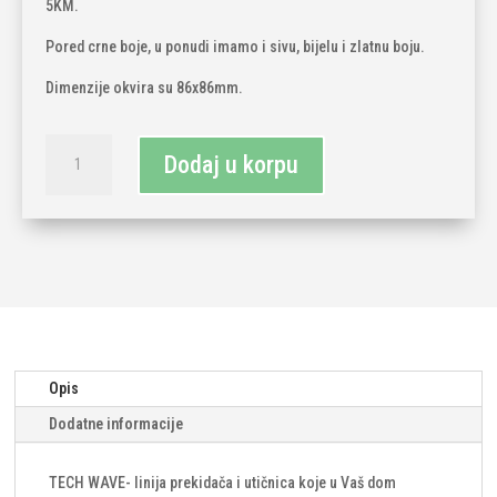
5KM.
Pored crne boje, u ponudi imamo i sivu, bijelu i zlatnu boju.
Dimenzije okvira su 86x86mm.
TECH
Dodaj u korpu
WAVE
mehanički
jednopolni
prekidač
sa
plastičnim
okvirom-
crni
(komplet)
Opis
količina
Dodatne informacije
TECH WAVE- linija prekidača i utičnica koje u Vaš dom