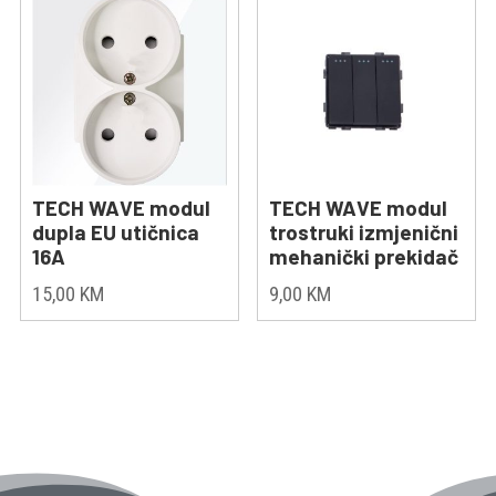
TECH WAVE modul
TECH WAVE modul
dupla EU utičnica
trostruki izmjenični
16A
mehanički prekidač
15,00
KM
9,00
KM