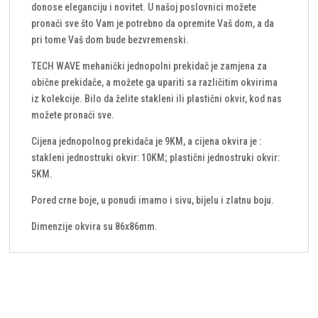
donose eleganciju i novitet. U našoj poslovnici možete
pronaći sve što Vam je potrebno da opremite Vaš dom, a da
pri tome Vaš dom bude bezvremenski.
TECH WAVE mehanički jednopolni prekidač je zamjena za
obične prekidače, a možete ga upariti sa različitim okvirima
iz kolekcije. Bilo da želite stakleni ili plastični okvir, kod nas
možete pronaći sve.
Cijena jednopolnog prekidača je 9KM, a cijena okvira je :
stakleni jednostruki okvir: 10KM; plastični jednostruki okvir:
5KM.
Pored crne boje, u ponudi imamo i sivu, bijelu i zlatnu boju.
Dimenzije okvira su 86x86mm.