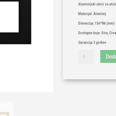
Aluminijski okvir za utič
Materijal: Aluminij
Dimenzija: 156*86 (mm)
Dostupne boje: Siva, Crna
Garancija 2 godine
TECH
Doda
WAVE
dvostruki
aluminijski
okvir
za
utičnicu
količina