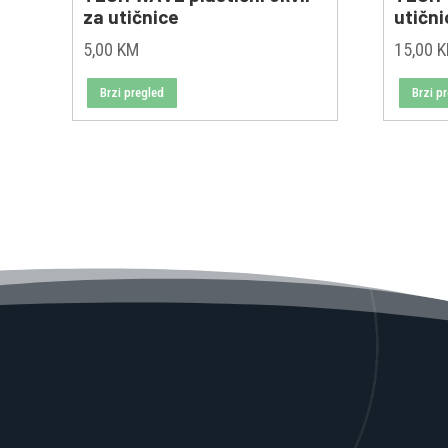
za utičnice
utični
5,00
KM
15,00
Brzi pregled
Brzi p