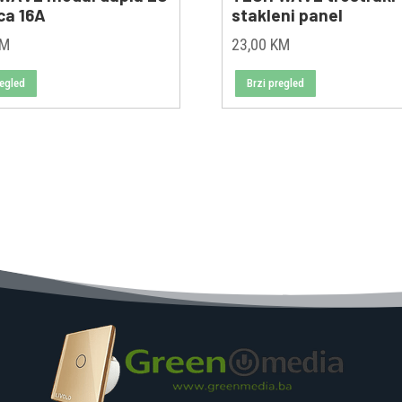
ca 16A
stakleni panel
KM
23,00
KM
regled
Brzi pregled