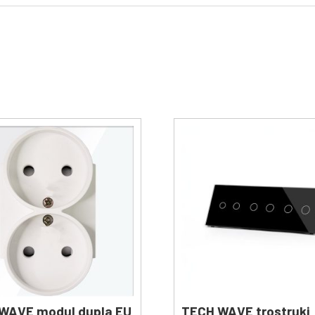
WAVE modul dupla EU
TECH WAVE trostruki