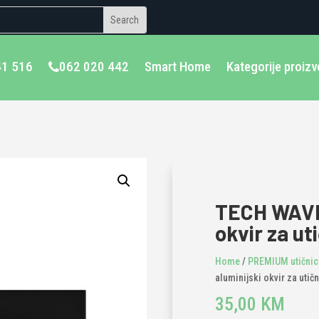
41 516
062 020 442
Smart Home
Kategorije proiz
TECH WAVE 
okvir za ut
Home
/
PREMIUM utičnice
aluminijski okvir za utič
35,00
KM