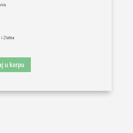
nicu
 i Zlatna
j u korpu