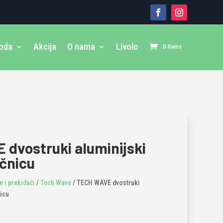
voda
Akcija
O nama
Livolo
0 Items
dvostruki aluminijski
ičnicu
 i prekidači
/
Tech Wave
/ TECH WAVE dvostruki
nicu