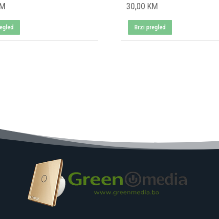
KM
30,00
KM
regled
Brzi pregled