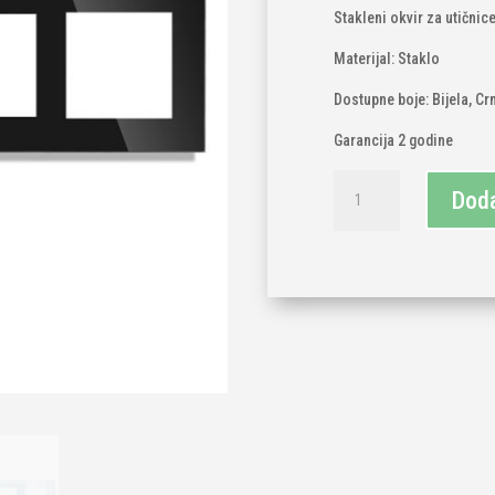
Stakleni okvir za utičnic
Materijal: Staklo
Dostupne boje: Bijela, Crn
Garancija 2 godine
TECH
Doda
WAVE
četverostruki
stakleni
okvir
za
utičnicu
količina