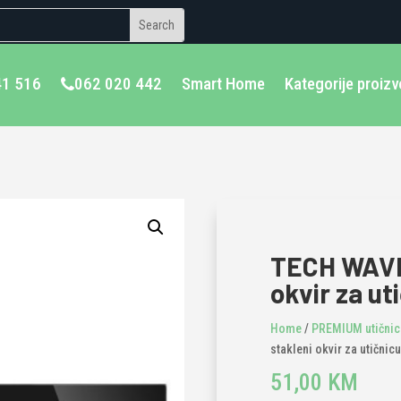
41 516
062 020 442
Smart Home
Kategorije proiz
TECH WAVE 
okvir za ut
Home
/
PREMIUM utičnice
stakleni okvir za utičnicu
51,00
KM