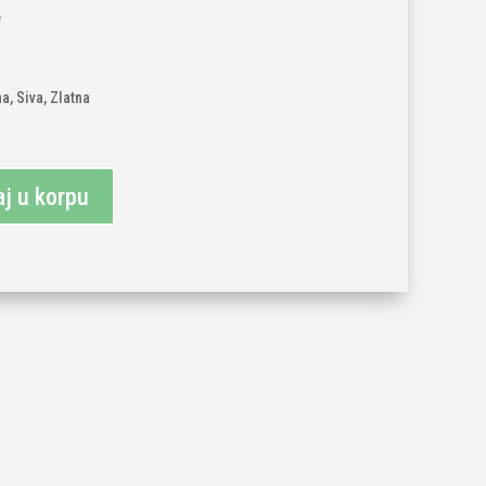
e
a, Siva, Zlatna
j u korpu