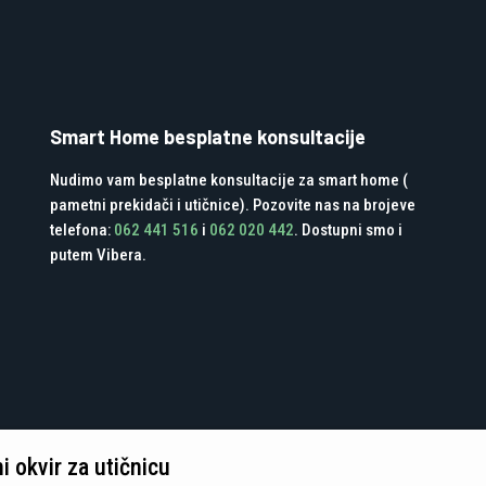
Smart Home besplatne konsultacije
Nudimo vam besplatne konsultacije za smart home (
pametni prekidači i utičnice). Pozovite nas na brojeve
telefona:
062 441 516
i
062 020 442
. Dostupni smo i
putem Vibera.
 okvir za utičnicu
Green Media Tuzla d.o.o. - Developed by Digitalk Marketing Agencija