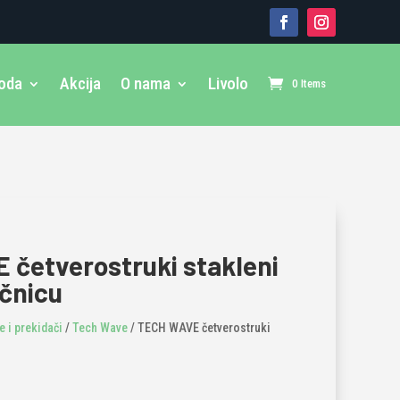
voda
Akcija
O nama
Livolo
0 Items
četverostruki stakleni
ičnicu
 i prekidači
/
Tech Wave
/ TECH WAVE četverostruki