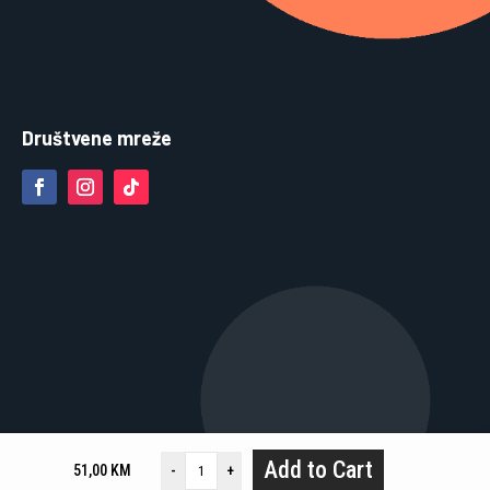
Društvene mreže
Add to Cart
51,00
KM
-
+