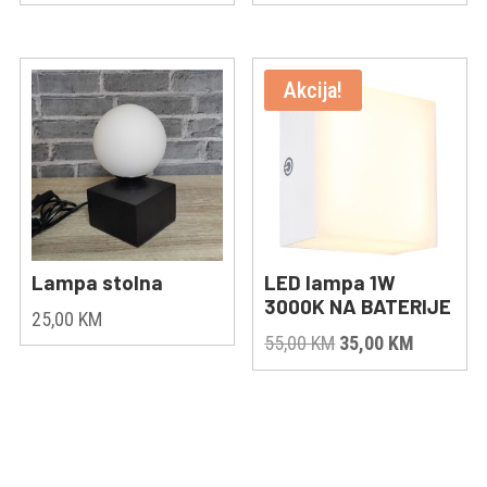
Akcija!
Lampa stolna
LED lampa 1W
3000K NA BATERIJE
25,00
KM
Original
Current
55,00
KM
35,00
KM
price
price
was:
is:
55,00 KM.
35,00 KM