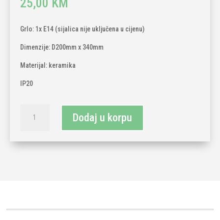
25,00
KM
Grlo: 1x E14 (sijalica nije uključena u cijenu)
Dimenzije: D200mm x 340mm
Materijal: keramika
IP20
Stolna
Dodaj u korpu
lampa
plava
1x
E14
količina