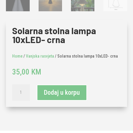
Solarna stolna lampa
10xLED- crna
Home
/
Vanjska rasvjeta
/ Solarna stolna lampa 10xLED- crna
35,00
KM
Solarna
Dodaj u korpu
stolna
lampa
10xLED-
crna
količina