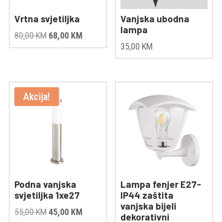
Vrtna svjetiljka
Vanjska ubodna
lampa
Original
Current
80,00
KM
68,00
KM
35,00
KM
price
price
was:
is:
80,00 KM.
68,00 KM.
Akcija!
Podna vanjska
Lampa fenjer E27-
svjetiljka 1xe27
IP44 zaštita
vanjska bijeli
Original
Current
55,00
KM
45,00
KM
dekorativni