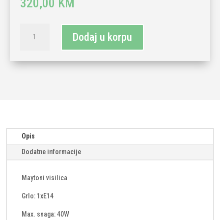
320,00
KM
Maytoni
Dodaj u korpu
visilica
1xE14-
crna
količina
Opis
Dodatne informacije
Maytoni visilica
Grlo: 1xE14
Max. snaga: 40W