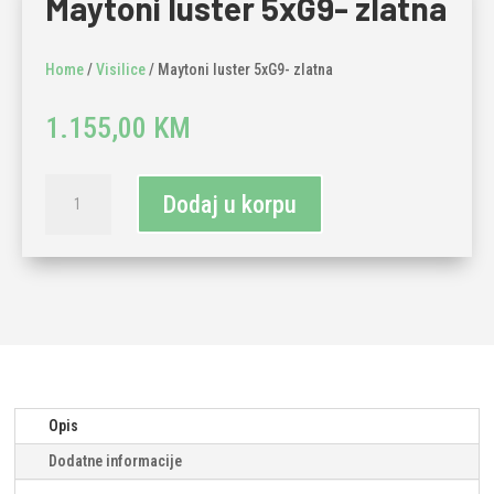
Maytoni luster 5xG9- zlatna
Home
/
Visilice
/ Maytoni luster 5xG9- zlatna
1.155,00
KM
Maytoni
Dodaj u korpu
luster
5xG9-
zlatna
količina
Opis
Dodatne informacije