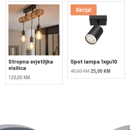
Akcija!
Stropna svjetiljka
Spot lampa 1xgu10
visilica
Original
Current
40,00
KM
25,00
KM
120,00
KM
price
price
was:
is:
40,00 KM.
25,00 KM