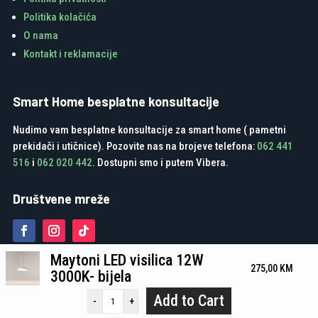
Politika kolačića
O nama
Kontakt i reklamacije
Smart Home besplatne konsultacije
Nudimo vam besplatne konsultacije za smart home ( pametni
prekidači i utičnice). Pozovite nas na brojeve telefona:
062 441
516
i
062 020 442
. Dostupni smo i putem Vibera.
Društvene mreže
Maytoni LED visilica 12W
275,00
KM
3000K- bijela
Add to Cart
-
+
Green Media Tuzla d.o.o. - Developed by Digitalk Marketing Agencija