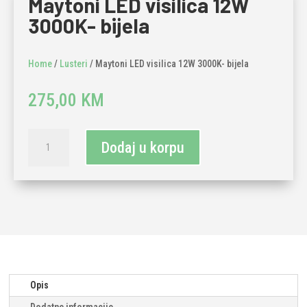
Maytoni LED visilica 12W
3000K- bijela
Home
/
Lusteri
/ Maytoni LED visilica 12W 3000K- bijela
275,00
KM
Maytoni
Dodaj u korpu
LED
visilica
12W
3000K-
bijela
količina
Opis