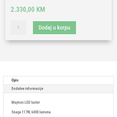
2.330,00
KM
Maytoni
Dodaj u korpu
LED
luster
117W
3000K-
zlatna
količina
Opis
Dodatne informacije
Maytoni LED luster
Snaga 117W, 6400 lumena