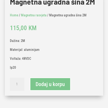
Magnetna ugradna šina 2M
Home
/
Magnetna rasvjeta
/ Magnetna ugradna šina 2M
115,00
KM
Dužina: 2M
Materijal: aluminijum
Voltaža: 48VDC
Ip20
Magnetna
Dodaj u korpu
ugradna
šina
2M
količina