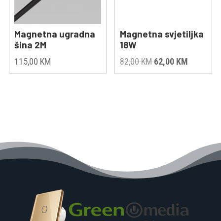
Magnetna ugradna
Magnetna svjetiljka
šina 2M
18W
Original
Current
115,00
KM
82,00
KM
62,00
KM
price
price
was:
is:
82,00 KM.
62,00 KM