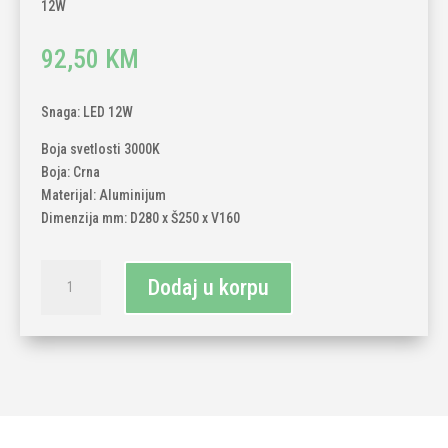
12W
92,50
KM
Snaga: LED 12W
Boja svetlosti 3000K
Boja: Crna
Materijal: Aluminijum
Dimenzija mm: D280 x Š250 x V160
Magnetna
Dodaj u korpu
linearna
LED
svjetiljka
12W
količina