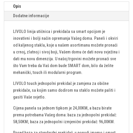
panel)
Opis
količina
Dodatne informacije
LIVOLO linija utičnica i prekidača sa smart opcijom je
inovativni i bolji način opremanja Vašeg doma. Paneli i okviri
od kaljenog stakla, koje u našem asortimanu možete pronaći
u crnoj, zlatnoj i sivoj boji, Vašem domu će dati novu svježinu i
dati mu novu dimenziju. U našoj trgovini možete pronaći sve
što Vam treba da Vaš dom bude SMART dom, bilo da želite
mehanički, touch ili modularni program.
LIVOLO touch jednopolni prekidač je zamjena za obične
prekidače, sa kojim samo dodirom na staklo možete paliti i
gasiti Vaše svjetlo.
Cijena panela sa jednom tipkom je 24,00KM, a bazu birate
prema potrebama Vašeg doma: baza za jednopolni prekidač:
58,50KM; baza za jednopolni izmjenični prekidač: 96,00KM.
Pored baza za standardni prekidač, u ponudi imamo i smart