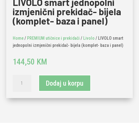
LIVOLO smart jednopolni
izmjenični prekidač- bijela
(komplet- baza i panel)
Home
/
PREMIUM utičnice i prekidači
/
Livolo
/ LIVOLO smart
jednopolni izmjenični prekidač- bijela (komplet- baza i panel)
144,50
KM
LIVOLO
Dodaj u korpu
smart
jednopolni
izmjenični
prekidač-
bijela
(komplet-
baza
i