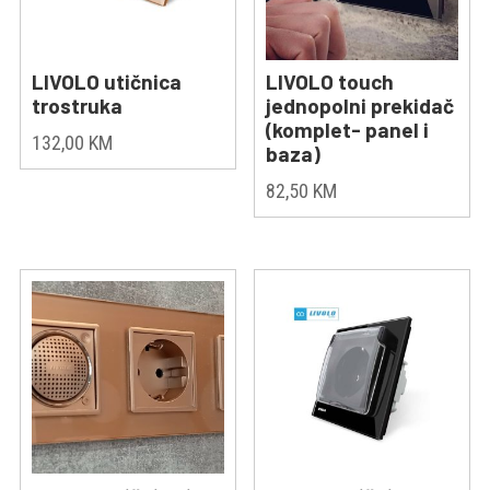
LIVOLO utičnica
LIVOLO touch
trostruka
jednopolni prekidač
(komplet- panel i
132,00
KM
baza)
82,50
KM