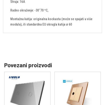
Struja: 16A
Radno okruženje: -30˜70 ºC,
Montažna kutija: originalna kockasta (može se spajati u više
modula), ili standardna EU okrugla kutija ø 60
Povezani proizvodi