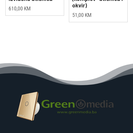
okvir)
610,00
KM
51,00
KM