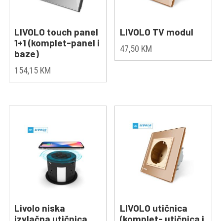
LIVOLO touch panel
LIVOLO TV modul
1+1 (komplet-panel i
47,50
KM
baze)
154,15
KM
Livolo niska
LIVOLO utičnica
izvlačna utičnica
(komplet- utičnica i