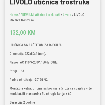
LIVOLO utičnica trostruka
Home
/
PREMIUM utičnice i prekidači
/
Livolo
/ LIVOLO
utičnica trostruka
132,00
KM
UTIČNICA SA ZAŠTITOM ZA DJECU 3U1
Dimenzija: 222x80x4 (mm),
Napon: AC 110 V-250V / 50Hz-60Hz,
Struja: 16A
Radno okruženje: -30˜70 ºC,
Montažna kutija: originalna kockasta (može se spajati u više
modula), ili standardna EU okrugla kutija ø 60
Garancija 2 godine