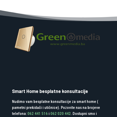
Smart Home besplatne konsultacije
Nudimo vam besplatne konsultacije za smart home (
pametni prekidači i utičnice). Pozovite nas na brojeve
telefona:
062 441 516
i
062 020 442
. Dostupni smo i