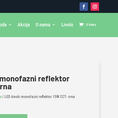
voda
Akcija
O nama
Livolo
0 Items
 monofazni reflektor
crna
a
/ LED šinski monofazni reflektor 15W CCT- crna