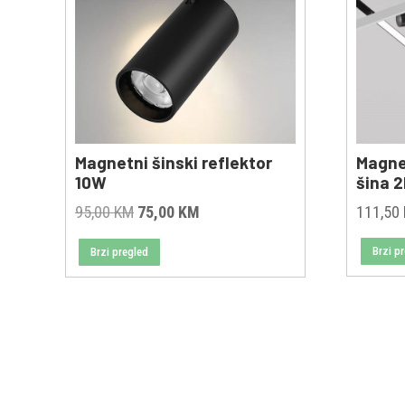
Magnetni šinski reflektor
Magne
10W
šina 
Original
Current
95,00
KM
75,00
KM
111,50
price
price
Brzi p
Brzi pregled
was:
is:
95,00 KM.
75,00 KM.