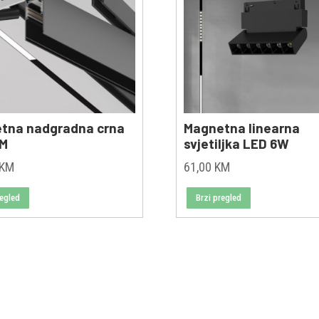
tna nadgradna crna
Magnetna linearna
2M
svjetiljka LED 6W
KM
61,00
KM
regled
Brzi pregled