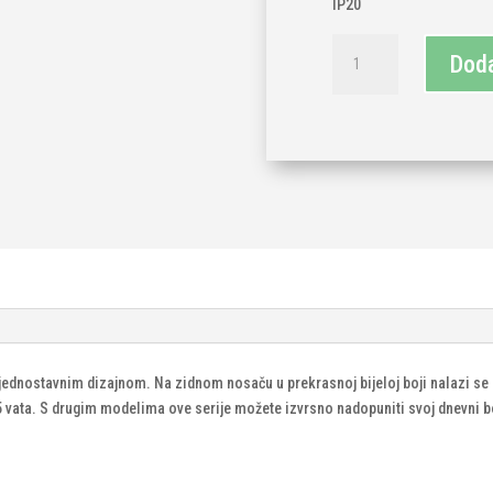
IP20
Zidna
Doda
lampa
1xgu10-
bijela
količina
m jednostavnim dizajnom. Na zidnom nosaču u prekrasnoj bijeloj boji nalazi se
25 vata. S drugim modelima ove serije možete izvrsno nadopuniti svoj dnevni 