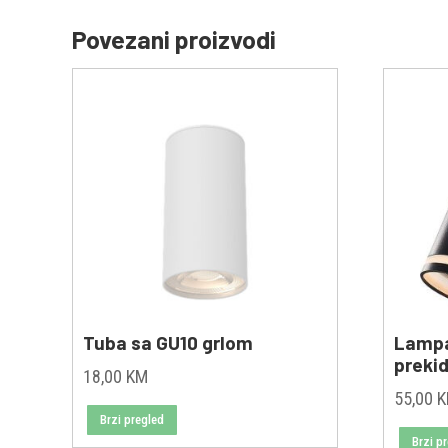
Povezani proizvodi
Tuba sa GU10 grlom
Lampa
preki
18,00
KM
55,00
Brzi pregled
Brzi p