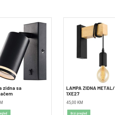
 zidna sa
LAMPA ZIDNA METAL
dačem
1XE27
KM
45,00
KM
regled
Brzi pregled