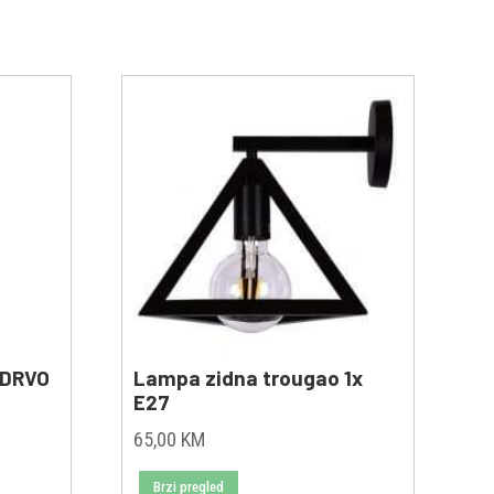
/DRVO
Lampa zidna trougao 1x
E27
65,00
KM
Brzi pregled