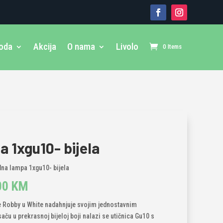
voda
Akcija
O nama
Livolo
0 Items
a 1xgu10- bijela
dna lampa 1xgu10- bijela
inal
Current
00
KM
e
price
ije Robby u White nadahnjuje svojim jednostavnim
:
is:
ču u prekrasnoj bijeloj boji nalazi se utičnica Gu10 s
00 KM.
37,00 KM.