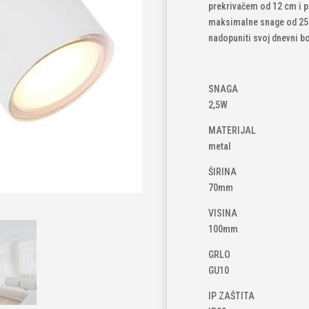
prekrivačem od 12 cm i pr
maksimalne snage od 25 
nadopuniti svoj dnevni b
SNAGA
2,5W
MATERIJAL
metal
ŠIRINA
70mm
VISINA
100mm
GRLO
GU10
IP ZAŠTITA