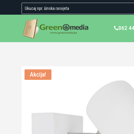
062 4
Akcija!