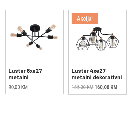
Akcija!
Luster 6xe27
Luster 4xe27
metalni
metalni dekorativni
Original
Curren
90,00
KM
185,00
KM
160,00
KM
price
price
was:
is:
185,00 KM.
160,00