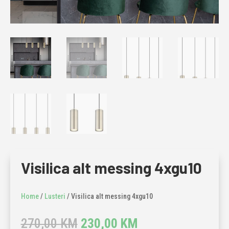
Visilica alt messing 4xgu10
Home
/
Lusteri
/ Visilica alt messing 4xgu10
Original
Current
270,00
KM
230,00
KM