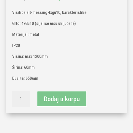
price
price
was:
is:
Visilica alt-messing 4xgu10, karakteristike:
270,00 KM.
230,00 KM.
Grlo: 4xGu10 (sijalice nisu uključene)
Materijal: metal
IP20
Visina: max 1200mm
Širina: 60mm
Dužina: 650mm
Visilica
Dodaj u korpu
alt
messing
4xgu10
količina