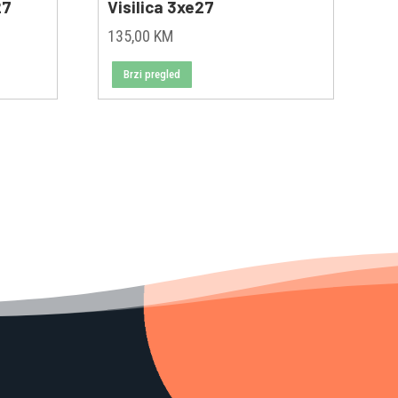
27
Visilica 3xe27
135,00
KM
Brzi pregled