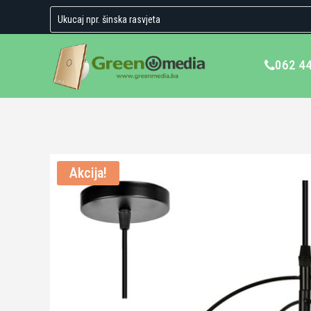
062 4
Akcija!