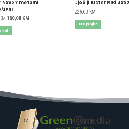
r 4xe27 metalni
Dječiji luster Miki 3xe
ativni
225,00
KM
Original
Current
KM
160,00
KM
Brzi pregled
price
price
regled
was:
is:
185,00 KM.
160,00 KM.