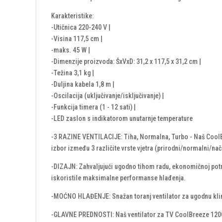
Karakteristike:
-Utičnica 220-240 V |
-Visina 117,5 cm |
-maks. 45 W |
-Dimenzije proizvoda: ŠxVxD: 31,2 x 117,5 x 31,2 cm |
-Težina 3,1 kg |
-Duljina kabela 1,8 m |
-Oscilacija (uključivanje/isključivanje) |
-Funkcija timera (1 - 12 sati) |
-LED zaslon s indikatorom unutarnje temperature
-3 RAZINE VENTILACIJE: Tiha, Normalna, Turbo - Naš CoolBr
izbor između 3 različite vrste vjetra (prirodni/normalni/nač
-DIZAJN: Zahvaljujući ugodno tihom radu, ekonomičnoj potroš
iskoristile maksimalne performanse hlađenja.
-MOĆNO HLAĐENJE: Snažan toranj ventilator za ugodnu klimu u
-GLAVNE PREDNOSTI: Naš ventilator za TV CoolBreeze 12000 mo