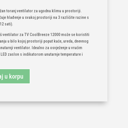
 toranj ventilator za ugodnu klimu u prostoriji.
je hlađenje u svakoj prostoriji na 3 različite razine s
2 sati).
ventilator za TV CoolBreeze 12000 može se koristiti
danju u bilo kojoj prostoriji poput kuće, ureda, dnevnog
unutarnji ventilator. Idealno za osvježenje u vrućim
e LED zaslon s indikatorom unutarnje temperature i
j u korpu