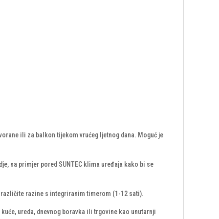
rane ili za balkon tijekom vrućeg ljetnog dana. Moguć je
 gdje, na primjer pored SUNTEC klima uređaja kako bi se
azličite razine s integriranim timerom (1-12 sati).
kuće, ureda, dnevnog boravka ili trgovine kao unutarnji