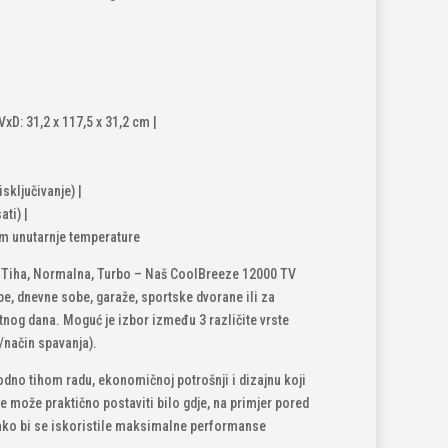
xD: 31,2 x 117,5 x 31,2 cm |
isključivanje) |
ati) |
om unutarnje temperature
Tiha, Normalna, Turbo – Naš CoolBreeze 12000 TV
be, dnevne sobe, garaže, sportske dvorane ili za
tnog dana. Moguć je izbor između 3 različite vrste
/način spavanja).
odno tihom radu, ekonomičnoj potrošnji i dizajnu koji
 se može praktično postaviti bilo gdje, na primjer pored
ko bi se iskoristile maksimalne performanse