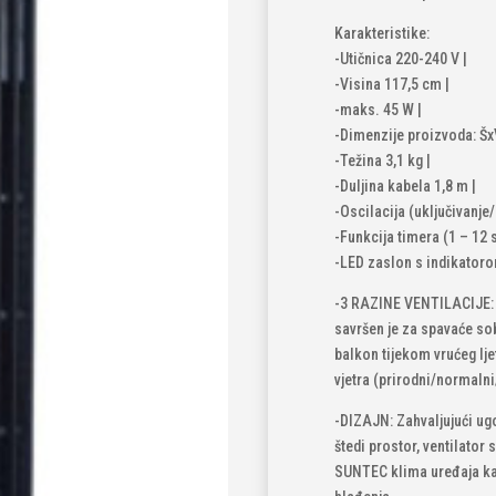
Karakteristike:
-Utičnica 220-240 V |
-Visina 117,5 cm |
-maks. 45 W |
-Dimenzije proizvoda: ŠxV
-Težina 3,1 kg |
-Duljina kabela 1,8 m |
-Oscilacija (uključivanje/
-Funkcija timera (1 – 12 s
-LED zaslon s indikator
-3 RAZINE VENTILACIJE: 
savršen je za spavaće so
balkon tijekom vrućeg lje
vjetra (prirodni/normalni
-DIZAJN: Zahvaljujući ug
štedi prostor, ventilator
SUNTEC klima uređaja ka