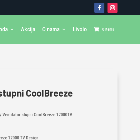
voda
Akcija
O nama
Livolo
0 Items
 stupni CoolBreeze
/ Ventilator stupni CoolBreeze 12000TV
reeze 12000 TV Design