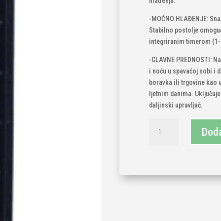
hlađenja.
-MOĆNO HLAĐENJE: Snažan
Stabilno postolje omoguću
integriranim timerom (1-1
-GLAVNE PREDNOSTI: Naš 
i noću u spavaćoj sobi i 
boravka ili trgovine kao 
ljetnim danima. Uključuj
daljinski upravljač.
Ventilator
Doda
stupni
CoolBreeze
12000TV
količina