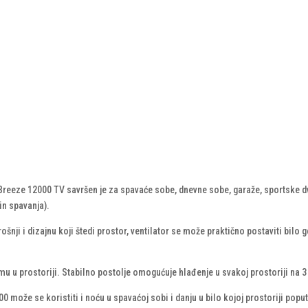
eeze 12000 TV savršen je za spavaće sobe, dnevne sobe, garaže, sportske dvo
in spavanja).
nji i dizajnu koji štedi prostor, ventilator se može praktično postaviti bilo
 prostoriji. Stabilno postolje omogućuje hlađenje u svakoj prostoriji na 3 r
že se koristiti i noću u spavaćoj sobi i danju u bilo kojoj prostoriji poput 