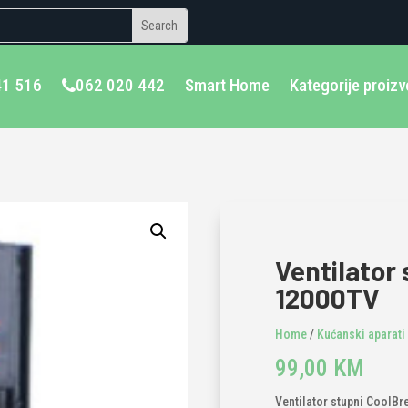
41 516
062 020 442
Smart Home
Kategorije proiz
Ventilator
12000TV
Home
/
Kućanski aparati
99,00
KM
Ventilator stupni CoolB