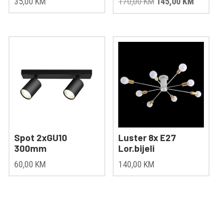
Original
Curren
35,00
KM
170,00
KM
145,00
KM
price
price
was:
is:
170,00 KM.
145,00
Spot 2xGU10
Luster 8x E27
300mm
Lor.bijeli
60,00
KM
140,00
KM