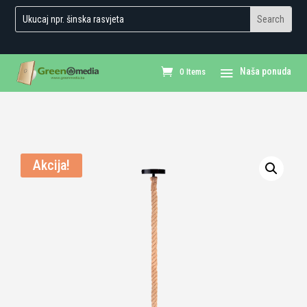
0 Items
Akcija!