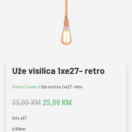
Uže visilica 1xe27- retro
Home
/
Lusteri
/ Uže visilica 1xe27- retro
Original
Current
35,00
KM
25,00
KM
price
price
was:
is:
Grlo e27
35,00 KM.
25,00 KM.
d 40mm