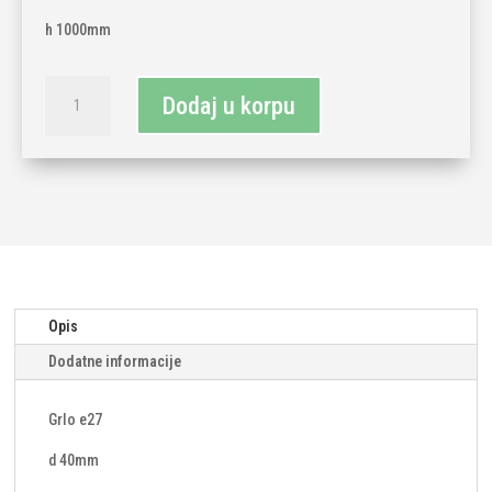
h 1000mm
Uže
Dodaj u korpu
visilica
1xe27-
retro
količina
Opis
Dodatne informacije
Grlo e27
d 40mm