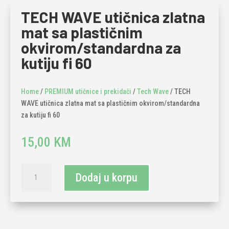
TECH WAVE utičnica zlatna
mat sa plastičnim
okvirom/standardna za
kutiju fi 60
Home
/
PREMIUM utičnice i prekidači
/
Tech Wave
/ TECH
WAVE utičnica zlatna mat sa plastičnim okvirom/standardna
za kutiju fi 60
15,00
KM
TECH
Dodaj u korpu
WAVE
utičnica
zlatna
mat
sa