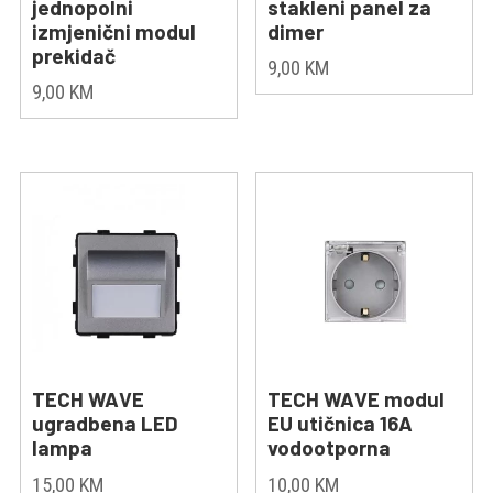
jednopolni
stakleni panel za
izmjenični modul
dimer
prekidač
9,00
KM
9,00
KM
TECH WAVE
TECH WAVE modul
ugradbena LED
EU utičnica 16A
lampa
vodootporna
15,00
KM
10,00
KM