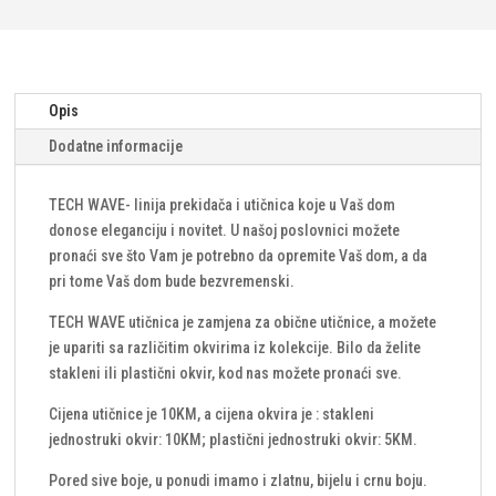
plastičnim
okvirom/standardna
za
kutiju
Opis
fi
Dodatne informacije
60
količina
TECH WAVE- linija prekidača i utičnica koje u Vaš dom
donose eleganciju i novitet. U našoj poslovnici možete
pronaći sve što Vam je potrebno da opremite Vaš dom, a da
pri tome Vaš dom bude bezvremenski.
TECH WAVE utičnica je zamjena za obične utičnice, a možete
je upariti sa različitim okvirima iz kolekcije. Bilo da želite
stakleni ili plastični okvir, kod nas možete pronaći sve.
Cijena utičnice je 10KM, a cijena okvira je : stakleni
jednostruki okvir: 10KM; plastični jednostruki okvir: 5KM.
Pored sive boje, u ponudi imamo i zlatnu, bijelu i crnu boju.