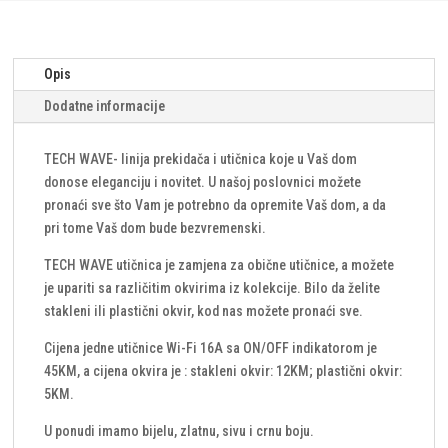
indikatorom
i
stakleni
Opis
okvir-
Dodatne informacije
zlatna
(komplet)
količina
TECH WAVE- linija prekidača i utičnica koje u Vaš dom
donose eleganciju i novitet. U našoj poslovnici možete
pronaći sve što Vam je potrebno da opremite Vaš dom, a da
pri tome Vaš dom bude bezvremenski.
TECH WAVE utičnica je zamjena za obične utičnice, a možete
je upariti sa različitim okvirima iz kolekcije. Bilo da želite
stakleni ili plastični okvir, kod nas možete pronaći sve.
Cijena jedne utičnice Wi-Fi 16A sa ON/OFF indikatorom je
45KM, a cijena okvira je : stakleni okvir: 12KM; plastični okvir:
5KM.
U ponudi imamo bijelu, zlatnu, sivu i crnu boju.