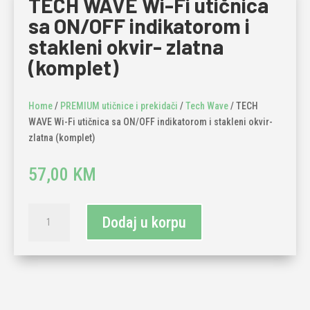
TECH WAVE Wi-Fi utičnica
sa ON/OFF indikatorom i
stakleni okvir- zlatna
(komplet)
Home
/
PREMIUM utičnice i prekidači
/
Tech Wave
/ TECH
WAVE Wi-Fi utičnica sa ON/OFF indikatorom i stakleni okvir-
zlatna (komplet)
57,00
KM
TECH
Dodaj u korpu
WAVE
Wi-
Fi
utičnica
sa
ON/OFF