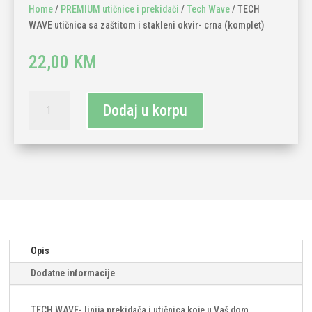
Home
/
PREMIUM utičnice i prekidači
/
Tech Wave
/ TECH
WAVE utičnica sa zaštitom i stakleni okvir- crna (komplet)
22,00
KM
TECH
Dodaj u korpu
WAVE
utičnica
sa
zaštitom
i
stakleni
okvir-
crna
(komplet)
Opis
količina
Dodatne informacije
TECH WAVE- linija prekidača i utičnica koje u Vaš dom