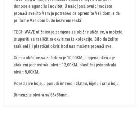
donose eleganciju i novitet. U našoj poslovnici možete
pronaći sve što Vam je potrebno da opremite Vaš dom, a da
pri tome Vaš dom bude bezvremenski.
TECH WAVE utičnica je zamjena za obične utičnice, a možete
je upariti sa različitim okvirima iz kolekcije. Bilo da želite
stakleni ili plastični okvir, kod nas možete pronaći sve.
Cijena utičnice sa zaštitom je 10,00KM, a cijena okvira je :
stakleni jednostruki okvir: 12,00KM; plastični jednostruki
okvir: 5,00KM.
Pored sive boje, u ponudi imamo i zlatnu, bijelu i crnu boju.
Dimenzije okvira su 86x86mm.