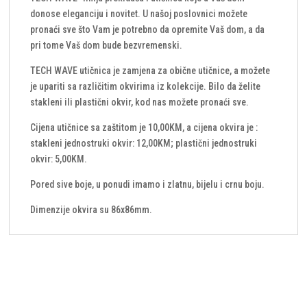
donose eleganciju i novitet. U našoj poslovnici možete
pronaći sve što Vam je potrebno da opremite Vaš dom, a da
pri tome Vaš dom bude bezvremenski.
TECH WAVE utičnica je zamjena za obične utičnice, a možete
je upariti sa različitim okvirima iz kolekcije. Bilo da želite
stakleni ili plastični okvir, kod nas možete pronaći sve.
Cijena utičnice sa zaštitom je 10,00KM, a cijena okvira je :
stakleni jednostruki okvir: 12,00KM; plastični jednostruki
okvir: 5,00KM.
Pored sive boje, u ponudi imamo i zlatnu, bijelu i crnu boju.
Dimenzije okvira su 86x86mm.