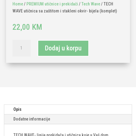
Home
/
PREMIUM utičnice i prekidači
/
Tech Wave
/ TECH
WAVE utičnica sa zaštitom i stakleni okvir- bijela (komplet)
22,00
KM
TECH
Dodaj u korpu
WAVE
utičnica
sa
zaštitom
i
stakleni
okvir-
bijela
(komplet)
Opis
količina
Dodatne informacije
TECH WAVE- linija prekidača i utičnica koje u Vaš dom