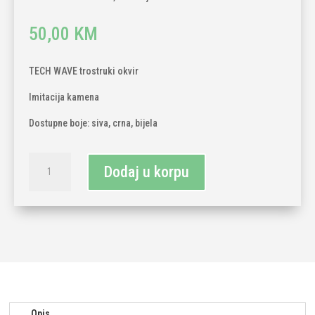
50,00
KM
TECH WAVE trostruki okvir
Imitacija kamena
Dostupne boje: siva, crna, bijela
TECH
Dodaj u korpu
WAVE
trostruki
okvir,
imitacija
kamena
količina
Opis