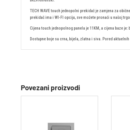
TECH WAVE touch jednopolni prekidač je zamjena za obične pr
prekidač ima i WI-FI opciju, sve možete pronaći u našoj trgo
Cijena touch jednopolnog panela je 11KM, a cijena baze je:
Dostupne boje su crna, bijela, zlatna i siva. Pored aktuelni
Povezani proizvodi