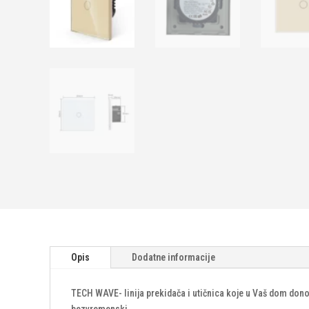
Opis
Dodatne informacije
TECH WAVE- linija prekidača i utičnica koje u Vaš dom dono
bezvremenski.