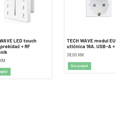
WAVE LED touch
TECH WAVE modul EU
 prekidač + RF
utičnica 16A. USB-A +
mnik
38,00
KM
KM
Brzi pregled
regled