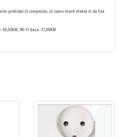
i prekidač ili izmjenični, ili samo touch efekat ili da Vaš
č: 40,50KM; WI-FI baza: 37,00KM