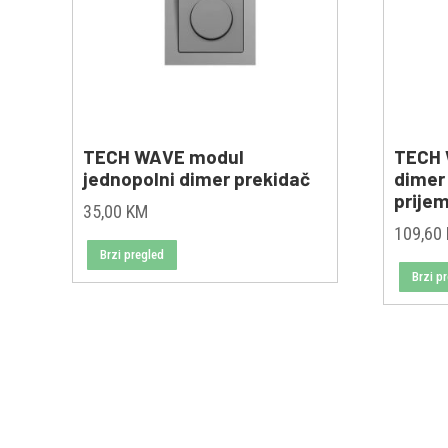
TECH WAVE modul
TECH 
jednopolni dimer prekidač
dimer
prije
35,00
KM
109,60
Brzi pregled
Brzi p