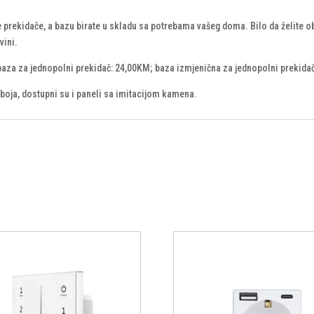
ekidače, a bazu birate u skladu sa potrebama vašeg doma. Bilo da želite običn
vini.
 baza za jednopolni prekidač: 24,00KM; baza izmjenična za jednopolni prekida
h boja, dostupni su i paneli sa imitacijom kamena.