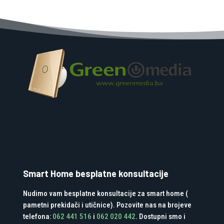
Smart Home besplatne konsultacije
Nudimo vam besplatne konsultacije za smart home (
pametni prekidači i utičnice). Pozovite nas na brojeve
telefona:
062 441 516
i
062 020 442
. Dostupni smo i