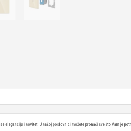
se eleganciju i novitet. U našoj poslovnici možete pronaći sve što Vam je p