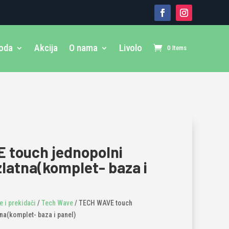
voda
Akcija
O nama
Livolo
0 Items
 touch jednopolni
zlatna(komplet- baza i
 i prekidači
/
Tech Wave
/ TECH WAVE touch
tna(komplet- baza i panel)