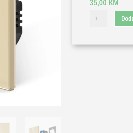
35,00
KM
TECH
Doda
WAVE
touch
jednopolni
prekidač-
zlatna(komplet-
baza
i
panel)
količina