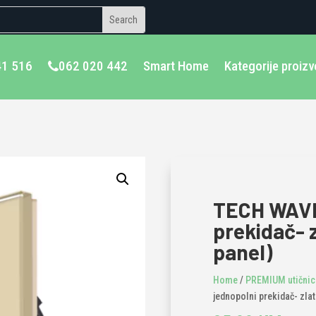
41 516
062 020 442
Smart Home
Kategorije proiz
TECH WAVE
prekidač- 
panel)
Home
/
PREMIUM utičnice
jednopolni prekidač- zla