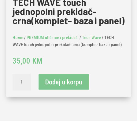
TECH WAVE touch
jednopolni prekidač-
crna(komplet- baza i panel)
Home
/
PREMIUM utičnice i prekidači
/
Tech Wave
/ TECH
WAVE touch jednopolni prekidač- crna(komplet- baza i panel)
35,00
KM
TECH
Dodaj u korpu
WAVE
touch
jednopolni
prekidač-
crna(komplet-
baza
i
panel)