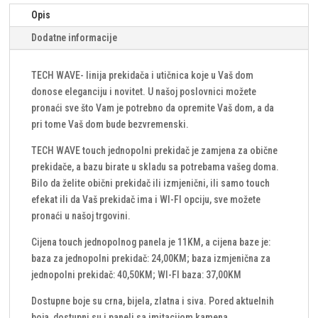
količina
Opis
Dodatne informacije
TECH WAVE- linija prekidača i utičnica koje u Vaš dom
donose eleganciju i novitet. U našoj poslovnici možete
pronaći sve što Vam je potrebno da opremite Vaš dom, a da
pri tome Vaš dom bude bezvremenski.
TECH WAVE touch jednopolni prekidač je zamjena za obične
prekidače, a bazu birate u skladu sa potrebama vašeg doma.
Bilo da želite obični prekidač ili izmjenični, ili samo touch
efekat ili da Vaš prekidač ima i WI-FI opciju, sve možete
pronaći u našoj trgovini.
Cijena touch jednopolnog panela je 11KM, a cijena baze je:
baza za jednopolni prekidač: 24,00KM; baza izmjenična za
jednopolni prekidač: 40,50KM; WI-FI baza: 37,00KM
Dostupne boje su crna, bijela, zlatna i siva. Pored aktuelnih
boja, dostupni su i paneli sa imitacijom kamena.