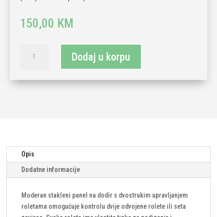
150,00
KM
TECH
Dodaj u korpu
WAVE
touch
dupli
stakleni
panel
roletna+roletna-
zlatna
(komplet-
baza
Opis
i
Dodatne informacije
panel)
količina
Moderan stakleni panel na dodir s dvostrukim upravljanjem
roletama omogućuje kontrolu dvije odvojene rolete ili seta