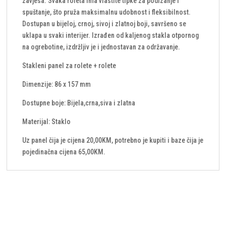
zavjesa. Svaka roleta ima vlastite tipke za podizanje i
spuštanje, što pruža maksimalnu udobnost i fleksibilnost.
Dostupan u bijeloj, crnoj, sivoj i zlatnoj boji, savršeno se
uklapa u svaki interijer. Izrađen od kaljenog stakla otpornog
na ogrebotine, izdržljiv je i jednostavan za održavanje.
Stakleni panel za rolete + rolete
Dimenzije: 86 x 157 mm
Dostupne boje: Bijela,crna,siva i zlatna
Materijal: Staklo
Uz panel čija je cijena 20,00KM, potrebno je kupiti i baze čija je
pojedinačna cijena 65,00KM.