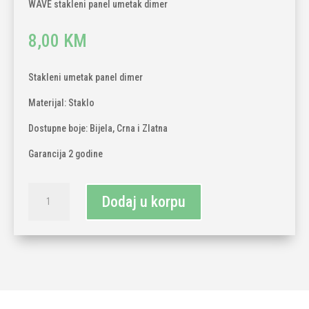
WAVE stakleni panel umetak dimer
8,00
KM
Stakleni umetak panel dimer
Materijal: Staklo
Dostupne boje: Bijela, Crna i Zlatna
Garancija 2 godine
TECH
Dodaj u korpu
WAVE
stakleni
panel
umetak
dimer
količina