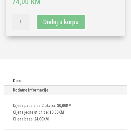
74,00
KM
TECH
Dodaj u korpu
WAVE
touch
stakleni
panel
sa
jednom
tipkom
i
utičnicama-
Opis
siva
Dodatne informacije
količina
Cijena panela sa 2 okvira: 30,00KM
Cijena jedne utičnice: 10,00KM
Cijena baze: 24,00KM