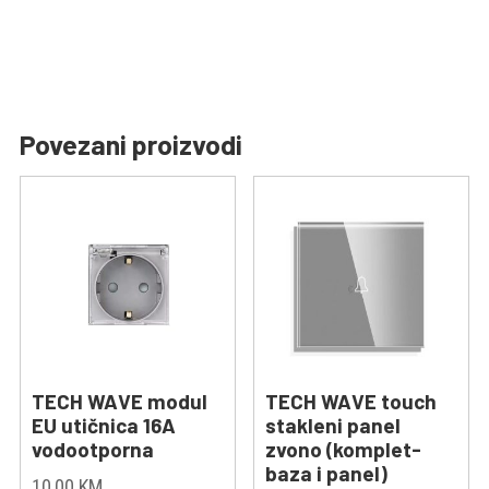
Povezani proizvodi
TECH WAVE modul
TECH WAVE touch
EU utičnica 16A
stakleni panel
vodootporna
zvono (komplet-
baza i panel)
10,00
KM