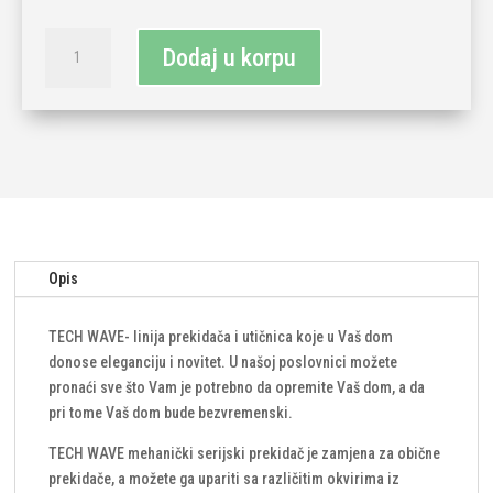
TECH
Dodaj u korpu
WAVE
serijski
prekidač
i
stakleni
okvir-
siva
(komplet)
količina
Opis
TECH WAVE- linija prekidača i utičnica koje u Vaš dom
donose eleganciju i novitet. U našoj poslovnici možete
pronaći sve što Vam je potrebno da opremite Vaš dom, a da
pri tome Vaš dom bude bezvremenski.
TECH WAVE mehanički serijski prekidač je zamjena za obične
prekidače, a možete ga upariti sa različitim okvirima iz