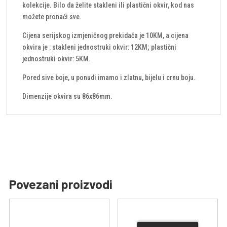
kolekcije. Bilo da želite stakleni ili plastični okvir, kod nas
možete pronaći sve.
Cijena serijskog izmjeničnog prekidača je 10KM, a cijena
okvira je : stakleni jednostruki okvir: 12KM; plastični
jednostruki okvir: 5KM.
Pored sive boje, u ponudi imamo i zlatnu, bijelu i crnu boju.
Dimenzije okvira su 86x86mm.
Povezani proizvodi