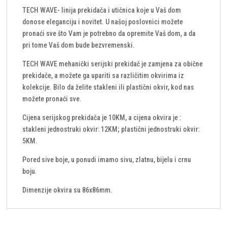
TECH WAVE- linija prekidača i utičnica koje u Vaš dom
donose eleganciju i novitet. U našoj poslovnici možete
pronaći sve što Vam je potrebno da opremite Vaš dom, a da
pri tome Vaš dom bude bezvremenski.
TECH WAVE mehanički serijski prekidač je zamjena za obične
prekidače, a možete ga upariti sa različitim okvirima iz
kolekcije. Bilo da želite stakleni ili plastični okvir, kod nas
možete pronaći sve.
Cijena serijskog prekidača je 10KM, a cijena okvira je :
stakleni jednostruki okvir: 12KM; plastični jednostruki okvir:
5KM.
Pored sive boje, u ponudi imamo sivu, zlatnu, bijelu i crnu
boju.
Dimenzije okvira su 86x86mm.