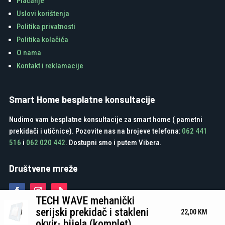
Plaćanje
Uslovi korištenja
Politika privatnosti
Politika kolačića
O nama
Kontakt i reklamacije
Smart Home besplatne konsultacije
Nudimo vam besplatne konsultacije za smart home ( pametni
prekidači i utičnice). Pozovite nas na brojeve telefona:
062 441
516
i
062 020 442
. Dostupni smo i putem Vibera.
Društvene mreže
TECH WAVE mehanički
serijski prekidač i stakleni
22,00
KM
okvir- bijela (komplet)