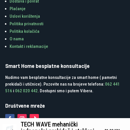
Dostava i povrat
Plaćanje
Uslovi korištenja
Politika privatnosti
Politika kolačića
O nama
Kontakt i reklamacije
Smart Home besplatne konsultacije
Nudimo vam besplatne konsultacije za smart home ( pametni
prekidači i utičnice). Pozovite nas na brojeve telefona:
062 441
516
i
062 020 442
. Dostupni smo i putem Vibera.
Društvene mreže
TECH WAVE mehanički