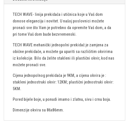
TECH WAVE- linija prekidača i utičnica koje u Vaš dom
donose eleganciju i novitet. U našoj poslovnici možete
pronaći sve što Vam je potrebno da opremite Vaš dom, a da
pri tome Vaš dom bude bezvremenski.
TECH WAVE mehanički jednopolni prekidač je zamjena za
obične prekidače, a možete ga upariti sa različitim okvirima
iz kolekcije. Bilo da želite stakleni ili plastični okvir, kod nas
možete pronaći sve.
Cijena jednopolnog prekidača je 9KM, a cijena okvira je :
stakleni jednostruki okvir: 12KM; plastični jednostruki okvir:
5KM.
Pored bijele boje, u ponudi imamo i zlatnu, sivu i crnu boju.
Dimenzije okvira su 86x86mm.