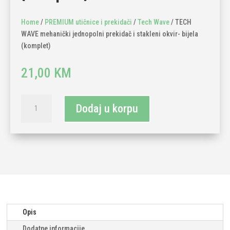
Home
/
PREMIUM utičnice i prekidači
/
Tech Wave
/ TECH
WAVE mehanički jednopolni prekidač i stakleni okvir- bijela
(komplet)
21,00
KM
TECH
Dodaj u korpu
WAVE
mehanički
jednopolni
prekidač
i
stakleni
okvir-
bijela
(komplet)
Opis
količina
Dodatne informacije