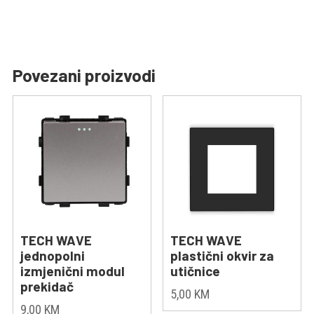
Povezani proizvodi
TECH WAVE
TECH WAVE
jednopolni
plastični okvir za
izmjenični modul
utičnice
prekidač
5,00
KM
9,00
KM