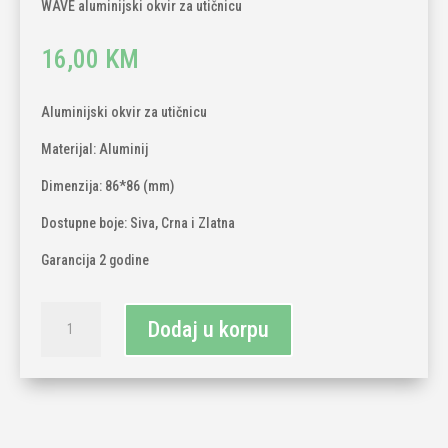
WAVE aluminijski okvir za utičnicu
16,00
KM
Aluminijski okvir za utičnicu
Materijal: Aluminij
Dimenzija: 86*86 (mm)
Dostupne boje: Siva, Crna i Zlatna
Garancija 2 godine
TECH
Dodaj u korpu
WAVE
aluminijski
okvir
za
utičnicu