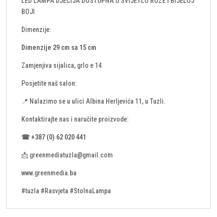
LED LAMPA DJEČIJA DOSTUPNA U SVIJETLO ROZE I BIJELOJ
BOJI
Dimenzije:
Dimenzije 29 cm sa 15 cm
Zamjenjiva sijalica, grlo e 14
Posjetite naš salon:
📍 Nalazimo se u ulici Albina Herljevića 11, u Tuzli.
Kontaktirajte nas i naručite proizvode:
☎ +387 (0) 62 020 441
📩 greenmediatuzla@gmail.com
www.greenmedia.ba
#tuzla #Rasvjeta #StolnaLampa