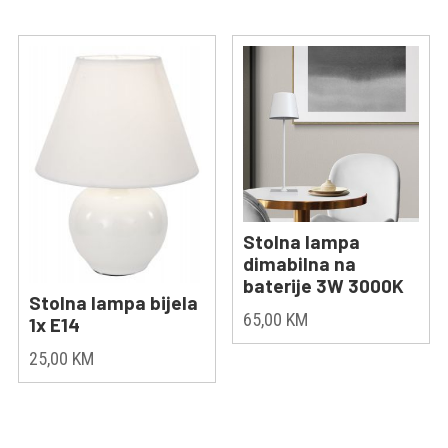
was:
is:
82,00 KM.
76,00 KM
Stolna lampa
dimabilna na
baterije 3W 3000K
Stolna lampa bijela
65,00
KM
1x E14
25,00
KM