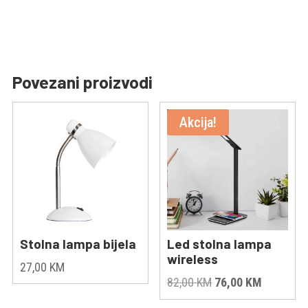
Povezani proizvodi
Akcija!
Stolna lampa bijela
Led stolna lampa
wireless
27,00
KM
Original
Current
82,00
KM
76,00
KM
price
price