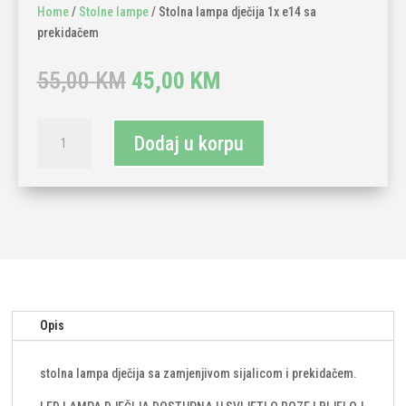
Home
/
Stolne lampe
/ Stolna lampa dječija 1x e14 sa
prekidačem
Original
Current
55,00
KM
45,00
KM
price
price
was:
is:
Stolna
55,00 KM.
45,00 KM.
Dodaj u korpu
lampa
dječija
1x
e14
sa
prekidačem
količina
Opis
stolna lampa dječija sa zamjenjivom sijalicom i prekidačem.