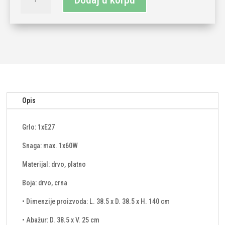
lampa
MG
1xE27-
crna
količina
Opis
Grlo: 1xE27
Snaga: max. 1x60W
Materijal: drvo, platno
Boja: drvo, crna
• Dimenzije proizvoda: L. 38.5 x D. 38.5 x H. 140 cm
• Abažur: D. 38.5 x V. 25 cm