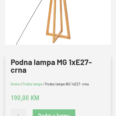
Podna lampa MG 1xE27-
crna
Home
/
Podne lampe
/ Podna lampa MG 1xE27- crna
190,00
KM
Podna
Dodaj u korpu