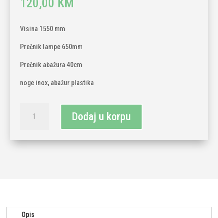
120,00
KM
Visina 1550 mm
Prečnik lampe 650mm
Prečnik abažura 40cm
noge inox, abažur plastika
Podna
Dodaj u korpu
lampa
Melanie
količina
Opis